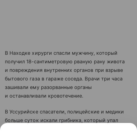
В Находке хирурги спасли мужчину, который
получил 18-сантиметровую рваную рану живота
и повреждения внутренних органов при взрыве
бытового газа в гараже соседа. Врачи три часа
зашивали ему разорванные органы
и останавливали кровотечение.
В Уссурийске спасатели, полицейские и медики
больше суток искали грибника, который упал
в овраг и не мог выбраться. Он ушел в лес 31 июля,