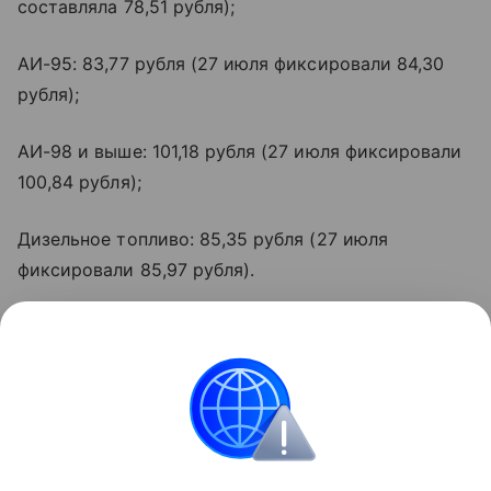
составляла 78,51 рубля);
АИ-95: 83,77 рубля (27 июля фиксировали 84,30
рубля);
АИ-98 и выше: 101,18 рубля (27 июля фиксировали
100,84 рубля);
Дизельное топливо: 85,35 рубля (27 июля
фиксировали 85,97 рубля).
Общая цена бензина по ЮФО 3 августа составляла
86,03 рубля, за дизель — 110,85 рубля. Стоимость
по России — 76,57 и 91,29 рубля соответственно.
Подпишись на нас в MAX и Telegram.