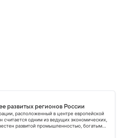
лее развитых регионов России
рации, расположенный в центре европейской
он считается одним из ведущих экономических,
звестен развитой промышленностью, богатым
елением и столицей — Казанью. Собрали все