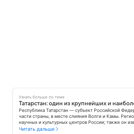
Узнать больше по теме
Татарстан: один из крупнейших и наибо
Республика Татарстан — субъект Российской Феде
части страны, в месте слияния Волги и Камы. Реги
научных и культурных центров России; также он и
историческим наследием, многонациональным нас
Читать дальше