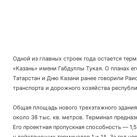
Одной из главных строек года остается тер
«Казань» имени Габдуллы Тукая. О планах е
Татарстан и Дню Казани ранее говорили Раи
транспорта и дорожного хозяйства республ
Общая площадь нового трехэтажного здания
около 38 тыс. кв. метров. Терминал предна
Его проектная пропускная способность — 1,5
у действующих терминалов 1 и 1А. За год че