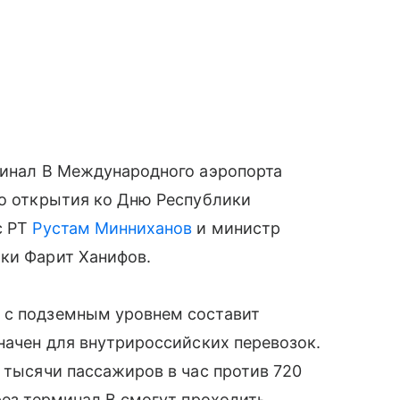
минал В Международного аэропорта
го открытия ко Дню Республики
с РТ
Рустам Минниханов
и министр
ики Фарит Ханифов.
 с подземным уровнем составит
значен для внутрироссийских перевозок.
 тысячи пассажиров в час против 720
рез терминал В смогут проходить