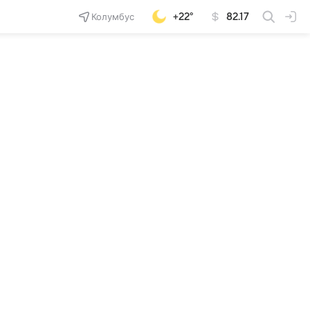
Колумбус
+22°
82.17