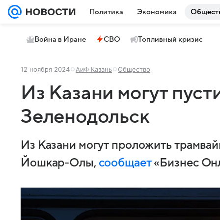
Политика
Экономика
Общест
Война в Иране
СВО
Топливный кризис
12 ноября 2024
АиФ Казань
Общество
Из Казани могут пуст
Зеленодольск
Из Казани могут проложить трамвай
Йошкар-Олы,
сообщает
«Бизнес Он