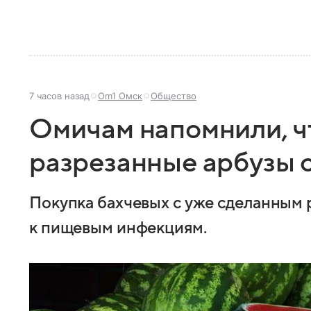
7 часов назад
Om1 Омск
Общество
Омичам напомнили, ч
разрезанные арбузы 
Покупка бахчевых с уже сделанным 
к пищевым инфекциям.