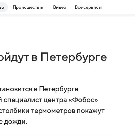
во
Происшествия
Видео
Все сервисы
йдут в Петербурге
тановится в Петербурге
й специалист центра «Фобос»
 столбики термометров покажут
е дожди.