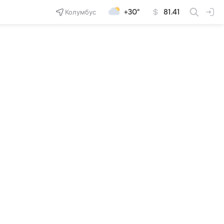
Колумбус
+30°
81.41