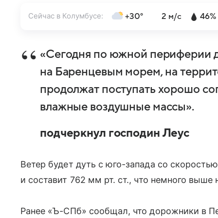
Сейчас в Колумбусе:
+30°
2 м/с
46%
«Сегодня по южной периферии д
на Баренцевым морем, на терри
продолжат поступать хорошо со
влажные воздушные массы».
подчеркнул господин Леус
Ветер будет дуть с юго-запада со скоростью
и составит 762 мм рт. ст., что немного выше
Ранее «Ъ-СПб» сообщал, что дорожники в П