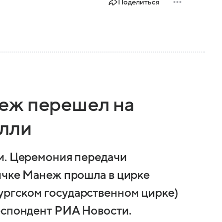
Поделиться
еж перешел на
елли
и. Церемония передачи
ичке Манеж прошла в цирке
ргском государственном цирке)
еспондент РИА Новости.