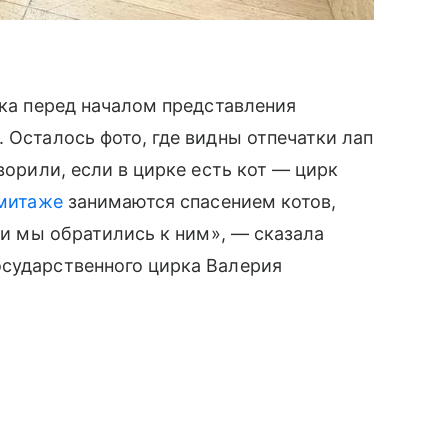
рка перед началом представления
 Осталось фото, где видны отпечатки лап
ворили, если в цирке есть кот — цирк
митаже
занимаются спасением котов,
е и мы обратились к ним», — сказала
осударственного цирка Валерия