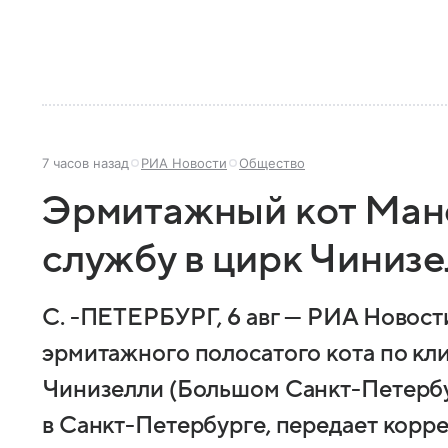
7 часов назад
РИА Новости
Общество
Эрмитажный кот Ман
службу в цирк Чиниз
С. -ПЕТЕРБУРГ, 6 авг — РИА Новост
эрмитажного полосатого кота по кл
Чинизелли (Большом Санкт-Петербу
в Санкт-Петербурге, передает корр