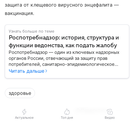
защита от клещевого вирусного энцефалита —
вакцинация.
Узнать больше по теме
Роспотребнадзор: история, структура и
функции ведомства, как подать жалобу
Роспотребнадзор — один из ключевых надзорных
органов России, отвечающий за защиту прав
потребителей, санитарно-эпидемиологическое
благополучие населения и контроль соблюдения
Читать дальше
санитарных норм. В материале рассказываем, как
появилось ведомство, чем оно занимается и кто
руководит им сегодня.
здоровье
Поделиться
Актуальное
Топ дня
Видео
Выберите комментарий
Выберите комментарий
Выберите комментарий