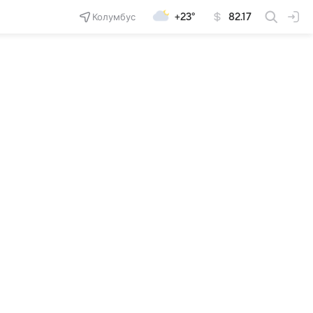
Колумбус
+23°
82.17