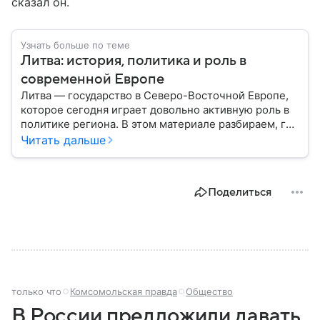
сказал он.
Узнать больше по теме
Литва: история, политика и роль в
современной Европе
Литва — государство в Северо-Восточной Европе,
которое сегодня играет довольно активную роль в
политике региона. В этом материале разбираем, где
находится Литва, как она формировалась
Читать дальше
исторически, какое значение имеет сегодня и какие
особенности отличают страну от соседей.
Поделиться
только что
Комсомольская правда
Общество
В России предложили давать