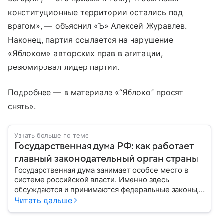
конституционные территории остались под
врагом», — объяснил «Ъ» Алексей Журавлев.
Наконец, партия ссылается на нарушение
«Яблоком» авторских прав в агитации,
резюмировал лидер партии.
Подробнее — в материале «“Яблоко” просят
снять».
Узнать больше по теме
Государственная дума РФ: как работает
главный законодательный орган страны
Государственная дума занимает особое место в
системе российской власти. Именно здесь
обсуждаются и принимаются федеральные законы,
определяющие развитие государства, экономики и
Читать дальше
социальной сферы. Через нижнюю палату
парламента проходят важнейшие решения,