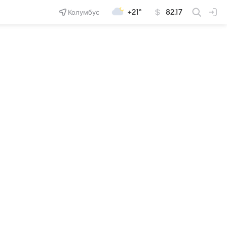
Колумбус
+21°
82.17