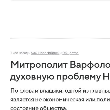
1 час назад
АиФ Новосибирск
Общество
Митрополит Варфоло
духовную проблему 
По словам владыки, одной из главн
является не экономическая или поли
состояние общества.