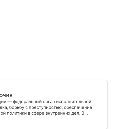
мочия
ции — федеральный орган исполнительной
дка, борьбу с преступностью, обеспечение
ой политики в сфере внутренних дел. В
ии, какие задачи выполняет министерство, как
о и какие полномочия оно имеет.