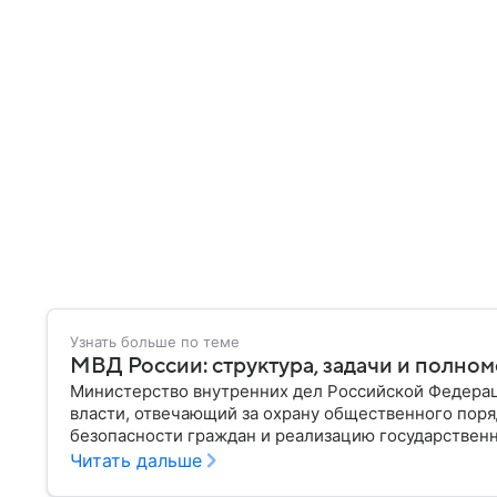
Узнать больше по теме
МВД России: структура, задачи и полно
Министерство внутренних дел Российской Федера
власти, отвечающий за охрану общественного поря
безопасности граждан и реализацию государственн
материале рассказываем, чем занимается МВД Росс
Читать дальше
устроена его структура, кто возглавляет ведомств