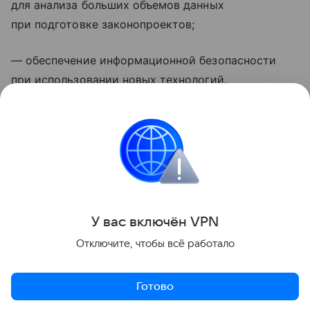
для анализа больших объемов данных
при подготовке законопроектов;
— обеспечение информационной безопасности
при использовании новых технологий.
Обсудить эту новость и высказать свое мнение
вы можете в нашем Telegram. Также не забудьте
подписаться на нас во Вконтакте
и Одноклассниках.
Поделиться
У вас включ
ён
V
P
N
Отключите, чтобы всё работало
Готово
Актуальное
Топ дня
Видео