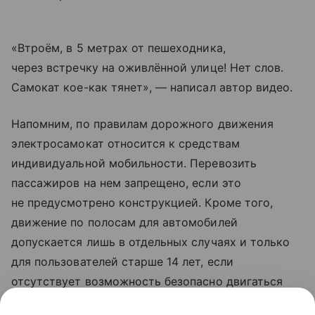
«Втроём, в 5 метрах от пешеходника,
через встречку на оживлённой улице! Нет слов.
Самокат кое-как тянет», — написал автор видео.
Напомним, по правилам дорожного движения
электросамокат относится к средствам
индивидуальной мобильности. Перевозить
пассажиров на нем запрещено, если это
не предусмотрено конструкцией. Кроме того,
движение по полосам для автомобилей
допускается лишь в отдельных случаях и только
для пользователей старше 14 лет, если
отсутствует возможность безопасно двигаться
по тротуару, пешеходной или велосипедной