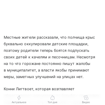
Местные жители рассказали, что полчища крыс
буквально оккупировали детские площадки,
поэтому родители теперь боятся подпускать
своих детей к качелям и песочницам. Несмотря
на то что горожане постоянно пишут жалобы
в муниципалитет, а власти якобы принимают
меры, заметных улучшений на улицах нет.
Конни Лигтвоет, которая возглавляет
общественную инициативу по борьбе с грызунами,
поделилась, что получает со всего города
Актуальное
Топ дня
Видео