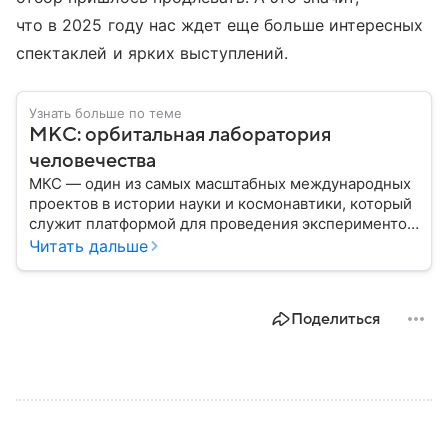
что в 2025 году нас ждет еще больше интересных
спектаклей и ярких выступлений.
Узнать больше по теме
МКС: орбитальная лаборатория
человечества
МКС — один из самых масштабных международных
проектов в истории науки и космонавтики, который
служит платформой для проведения экспериментов
в условиях невесомости и символом
Читать дальше
сотрудничества разных стран в космосе. В этом
материале разберем, где находится Международная
космическая станция, как она устроена, кому
Поделиться
принадлежит и какое значение имеет для
человечества.