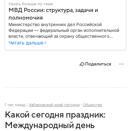
Узнать больше по теме
МВД России: структура, задачи и
полномочия
Министерство внутренних дел Российской
Федерации — федеральный орган исполнительной
власти, отвечающий за охрану общественного
порядка, борьбу с преступностью, обеспечение
Читать дальше
безопасности граждан и реализацию
государственной политики в сфере внутренних дел.
В материале рассказываем, чем занимается МВД
Поделиться
России, какие задачи выполняет министерство, как
устроена его структура, кто возглавляет ведомство
и какие полномочия оно имеет.
1 час назад
Хабаровский край сегодня
Общество
Какой сегодня праздник:
Международный день