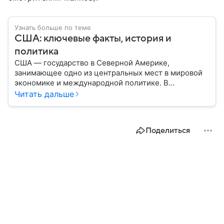
Узнать больше по теме
США: ключевые факты, история и
политика
США — государство в Северной Америке,
занимающее одно из центральных мест в мировой
экономике и международной политике. В
материале — основные сведения об этой стране.
Читать дальше
Поделиться
1 час назад
Хабаровский край сегодня
Общество
Народные приметы на 7