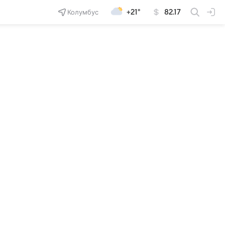
Колумбус
+21°
82.17