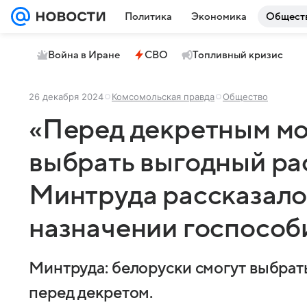
Политика
Экономика
Общест
Война в Иране
СВО
Топливный кризис
26 декабря 2024
Комсомольская правда
Общество
«Перед декретным мо
выбрать выгодный ра
Минтруда рассказало
назначении госпособи
Минтруда: белоруски смогут выбрат
перед декретом.