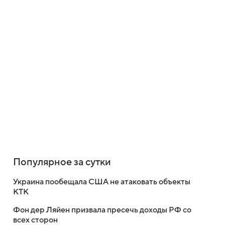
Популярное за сутки
Украина пообещала США не атаковать объекты
КТК
Фон дер Ляйен призвала пресечь доходы РФ со
всех сторон