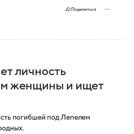
Поделиться
ет личность
ем женщины и ищет
ость погибшей под Лепелем
родных.