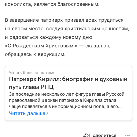
конфликта, является благословенным.
В завершение патриарх призвал всех трудиться
на своем месте, следуя христианским ценностям,
и радоваться каждому новому дню.
«С Рождеством Христовым!» — сказал он,
обращаясь к верующим.
Узнать больше по теме
Патриарх Кирилл: биография и духовный
путь главы РПЦ
За последние несколько лет фигура главы Русской
православной церкви патриарха Кирилла стала
чаще появляться в информационном поле, а его
роль уже давно вышла за рамки традиционного
Читать дальше
представления о главе духовенства. Собрали
главное из биографии священнослужителя.
Поделиться