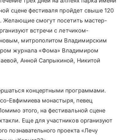
течение трех дней на аллеях парка имени
вной сцене фестиваля пройдет свыше 120
в. Желающие смогут посетить мастер-
организуют встречи с летчиком-
уновым, митрополитом Владимирским
тором журнала «Фома» Владимиром
лаевой, Анной Сапрыкиной, Никитой
вершаться концертными программами.
асо-Евфимиева монастыря, певец
Помимо этого, на фестивальной сцене
ктакли. Еще для участников организуют
ого познавательного проекта «Лечу