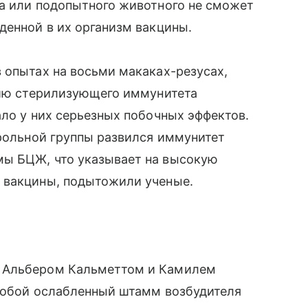
та или подопытного животного не сможет
денной в их организм вакцины.
 опытах на восьми макаках-резусах,
тию стерилизующего иммунитета
ало у них серьезных побочных эффектов.
трольной группы развился иммунитет
мы БЦЖ, что указывает на высокую
 вакцины, подытожили ученые.
и Альбером Кальметтом и Камилем
 собой ослабленный штамм возбудителя