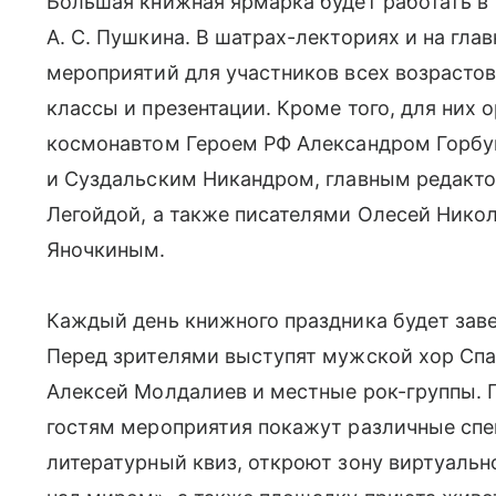
Большая книжная ярмарка будет работать в 
А. С. Пушкина. В шатрах-лекториях и на гла
мероприятий для участников всех возрасто
классы и презентации. Кроме того, для них 
космонавтом Героем РФ Александром Горб
и Суздальским Никандром, главным редак
Легойдой, а также писателями Олесей Нико
Яночкиным.
Каждый день книжного праздника будет за
Перед зрителями выступят мужской хор Сп
Алексей Молдалиев и местные рок-группы. 
гостям мероприятия покажут различные спе
литературный квиз, откроют зону виртуальн