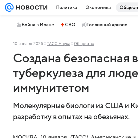
Политика
Экономика
Общест
Война в Иране
СВО
Топливный кризис
10 января 2025
ТАСС Наука
Общество
Создана безопасная в
туберкулеза для люде
иммунитетом
Молекулярные биологи из США и К
разработку в опытах на обезьянах.
МОСКВА, 10 января. /ТАСС/. Американские и