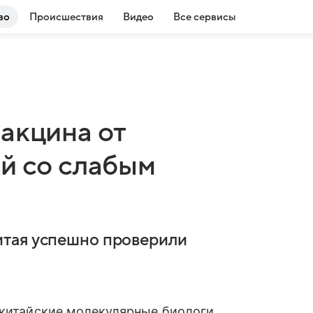
во
Происшествия
Видео
Все сервисы
акцина от
й со слабым
итая успешно проверили
 китайские молекулярные биологи