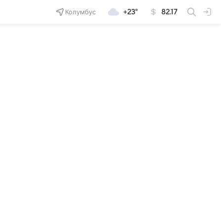
Колумбус
+23°
82.17