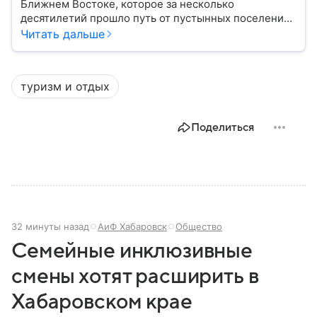
Ближнем Востоке, которое за несколько
десятилетий прошло путь от пустынных поселений
до одного из самых богатых и влиятельных центров
Читать дальше
мировой экономики. Сегодня ОАЭ ассоциируются с
небоскребами, финансовыми рынками, нефтяными
доходами и международной дипломатией. В
туризм и отдых
материале — самое важное по теме.
Поделиться
32 минуты назад
АиФ Хабаровск
Общество
Семейные инклюзивные
смены хотят расширить в
Хабаровском крае