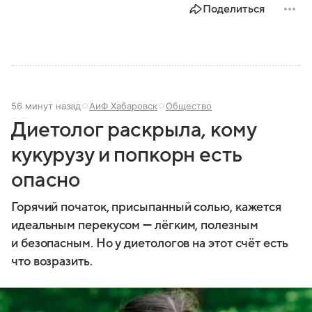
Поделиться
Разбираемся, как устроена Госдума, какие
полномочия она имеет и как формируется ее
состав.
56 минут назад
АиФ Хабаровск
Общество
Диетолог раскрыла, кому
кукурузу и попкорн есть
опасно
Горячий початок, присыпанный солью, кажется
идеальным перекусом — лёгким, полезным
и безопасным. Но у диетологов на этот счёт есть
что возразить.