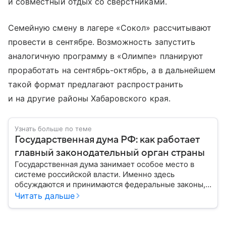
и совместный отдых со сверстниками.
Семейную смену в лагере «Сокол» рассчитывают
провести в сентябре. Возможность запустить
аналогичную программу в «Олимпе» планируют
проработать на сентябрь-октябрь, а в дальнейшем
такой формат предлагают распространить
и на другие районы Хабаровского края.
Узнать больше по теме
Государственная дума РФ: как работает
главный законодательный орган страны
Государственная дума занимает особое место в
системе российской власти. Именно здесь
обсуждаются и принимаются федеральные законы,
определяющие развитие государства, экономики и
Читать дальше
социальной сферы. Через нижнюю палату
парламента проходят важнейшие решения,
затрагивающие жизнь миллионов граждан.