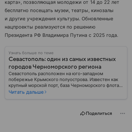
карта», позволяющая молодежи от 14 до 22 лет
бесплатно посещать музеи, театры, кинозалы
и другие учреждения культуры. Обновленные
нацпроекты реализуются по решению
Президента РФ Владимира Путина с 2025 года.
Узнать больше по теме
Севастополь: один из самых известных
городов Черноморского региона
Севастополь расположен на юго-западном
побережье Крымского полуострова. Известен как
крупный морской порт, база Черноморского флота и
город с богатой военной историей, сыгравший
Читать дальше
важную роль в событиях Крымской, Великой
Отечественной войн и современной истории. В
материале — главное об этом городе федерального
Поделиться
значения.