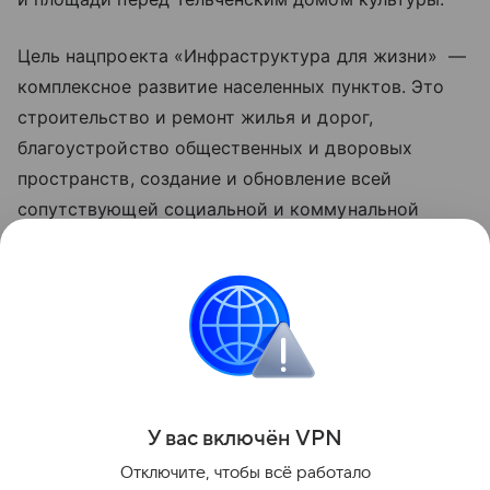
Цель нацпроекта «Инфраструктура для жизни» —
комплексное развитие населенных пунктов. Это
строительство и ремонт жилья и дорог,
благоустройство общественных и дворовых
пространств, создание и обновление всей
сопутствующей социальной и коммунальной
инфраструктуры, рост числа комфортных
маршрутов общественного транспорта за счет
обновления его подвижного состава. Обновленные
нацпроекты реализуются по решению
Президента РФ Владимира Путина с 2025 года.
Поделиться
У вас включ
ён
V
P
N
Отключите, чтобы всё работало