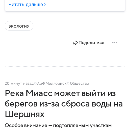
благополучие населения и контроль соблюдения
Читать дальше
санитарных норм. В материале рассказываем, как
появилось ведомство, чем оно занимается и кто
руководит им сегодня.
экология
Поделиться
20 минут назад
АиФ Челябинск
Общество
Река Миасс может выйти из
берегов из-за сброса воды на
Шершнях
Особое внимание — подтопляемым участкам