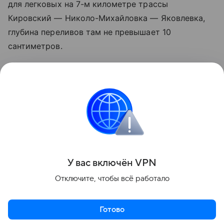
для легковых на 7-м километре трассы
Кировский — Николо-Михайловка — Яковлевка,
глубина переливов там не превышает 10
сантиметров.
Однако на 5-м километре дороги Авдеевка —
Павло-Федоровка пока разрешен проезд только
для авто повышенной проходимости. Водителей
призывают соблюдать осторожность
и ориентироваться на дорожные знаки.
Поделиться
У вас включ
ён
V
P
N
Отключите, чтобы всё работало
Готово
Актуальное
Топ дня
Видео