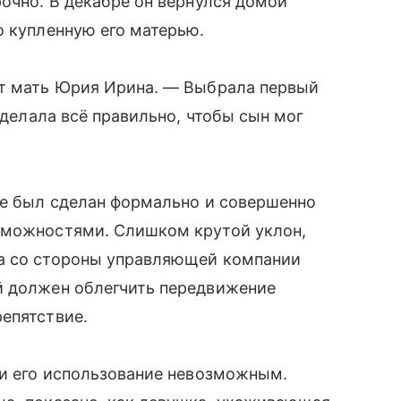
рочно. В декабре он вернулся домой
о купленную его матерью.
ет мать Юрия Ирина. — Выбрала первый
сделала всё правильно, чтобы сын мог
ме был сделан формально и совершенно
зможностями. Слишком крутой уклон,
да со стороны управляющей компании
й должен облегчить передвижение
епятствие.
ли его использование невозможным.