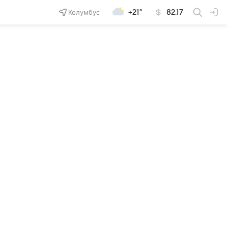
Колумбус
+21°
82.17