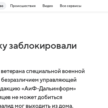
во
Происшествия
Видео
Все сервисы
у заблокировали
 ветерана специальной военной
с безразличием управляющей
редакцию «АиФ-Дальинформ»
сяцев не может добиться
валид мог выходить из дома.