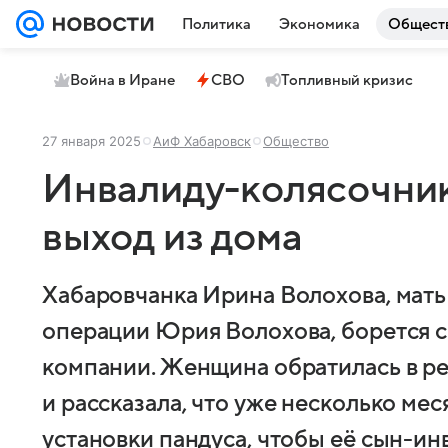
Политика
Экономика
Общест
Война в Иране
СВО
Топливный кризис
27 января 2025
АиФ Хабаровск
Общество
Инвалиду-колясочник
выход из дома
Хабаровчанка Ирина Волохова, мать
операции Юрия Волохова, борется 
компании. Женщина обратилась в 
и рассказала, что уже несколько ме
установки пандуса, чтобы её сын-ин