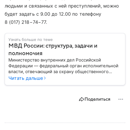
людьми и связанных с ней преступлений, можно
будет задать с 9.00 до 12.00 по телефону
8 (017) 218−74−77
.
Узнать больше по теме
МВД России: структура, задачи и
полномочия
Министерство внутренних дел Российской
Федерации — федеральный орган исполнительной
власти, отвечающий за охрану общественного
порядка, борьбу с преступностью, обеспечение
Читать дальше
безопасности граждан и реализацию
государственной политики в сфере внутренних дел.
В материале рассказываем, чем занимается МВД
Поделиться
России, какие задачи выполняет министерство, как
устроена его структура, кто возглавляет ведомство
и какие полномочия оно имеет.