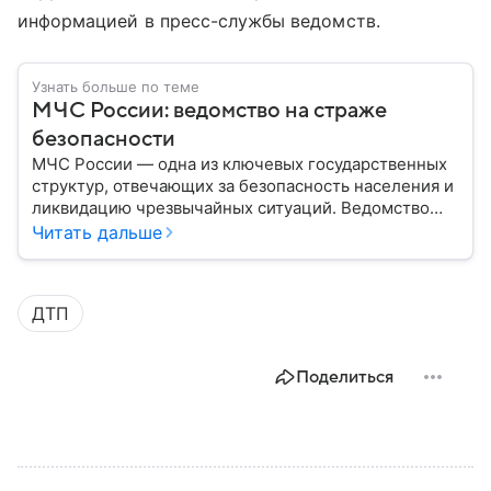
информацией в пресс-службы ведомств.
Узнать больше по теме
МЧС России: ведомство на страже
безопасности
МЧС России — одна из ключевых государственных
структур, отвечающих за безопасность населения и
ликвидацию чрезвычайных ситуаций. Ведомство
играет важную роль в защите граждан от
Читать дальше
природных катастроф, техногенных аварий и других
угроз. В этом материале разбираем, что
представляет собой МЧС, как оно устроено, какие
ДТП
задачи выполняет и какую роль играет в
современной России.
Поделиться