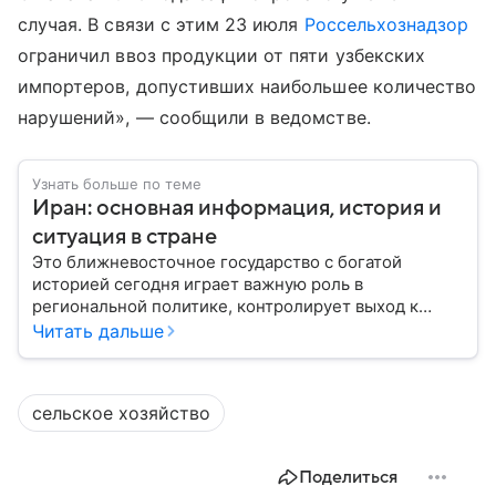
случая. В связи с этим 23 июля
Россельхознадзор
ограничил ввоз продукции от пяти узбекских
импортеров, допустивших наибольшее количество
нарушений», — сообщили в ведомстве.
Узнать больше по теме
Иран: основная информация, история и
ситуация в стране
Это ближневосточное государство с богатой
историей сегодня играет важную роль в
региональной политике, контролирует выход к
Персидскому заливу и Ормузскому проливу, а также
Читать дальше
остается одним из крупнейших производителей
нефти и газа. В материале — главное об Иране.
сельское хозяйство
Поделиться