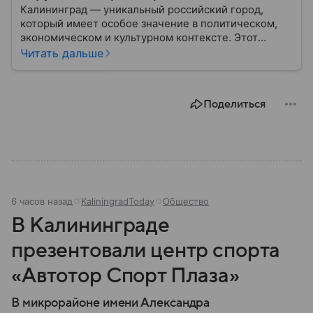
Калининград — уникальный российский город,
который имеет особое значение в политическом,
экономическом и культурном контексте. Этот
город, расположенный в самом сердце Европы,
Читать дальше
остается частью России — эксклавом, отделенным
от основной территории страны. В материале —
главное об этом населенном пункте.
Поделиться
6 часов назад
KaliningradToday
Общество
В Калининграде
презентовали центр спорта
«Автотор Спорт Плаза»
В микрорайоне имени Александра