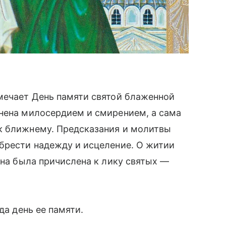
мечает День памяти святой блаженной
лнена милосердием и смирением, а сама
к ближнему. Предсказания и молитвы
брести надежду и исцеление. О житии
она была причислена к лику святых —
да день ее памяти.