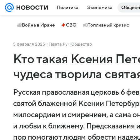
Политика
Экономика
Общест
Война в Иране
СВО
Топливный кризис
5 февраля 2025
Газета.Ру
Общество
Кто такая Ксения Пет
чудеса творила свята
Русская православная церковь 6 фе
святой блаженной Ксении Петербург
милосердием и смирением, а сама о
и любви к ближнему. Предсказания и
пор помогают людям обрести надежд