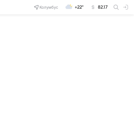
Колумбус
+22°
82.17