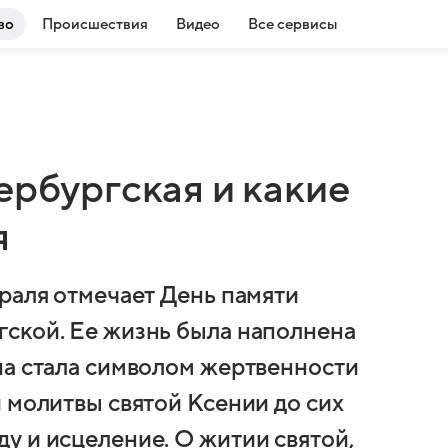
во
Происшествия
Видео
Все сервисы
ербургская и какие
я
враля отмечает День памяти
ской. Ее жизнь была наполнена
на стала символом жертвенности
 молитвы святой Ксении до сих
у и исцеление. О житии святой,