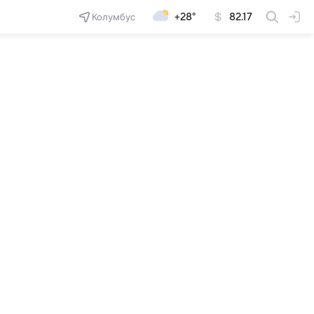
Колумбус
+28°
82.17