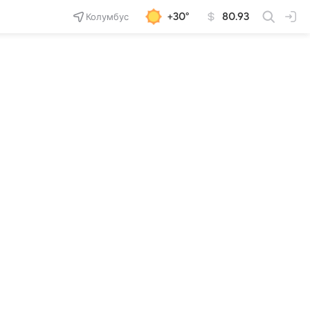
Колумбус
+30°
80.93