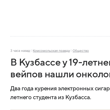
3 часа назад
Комсомольская правда
Общество
В Кузбассе у 19-летн
вейпов нашли онкол
Два года курения электронных сигар
летнего студента из Кузбасса.