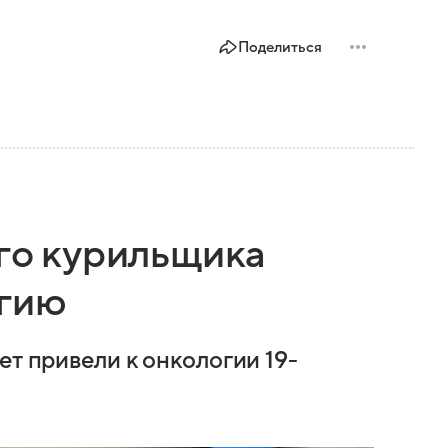
Поделиться
его курильщика
огию
ет привели к онкологии 19-