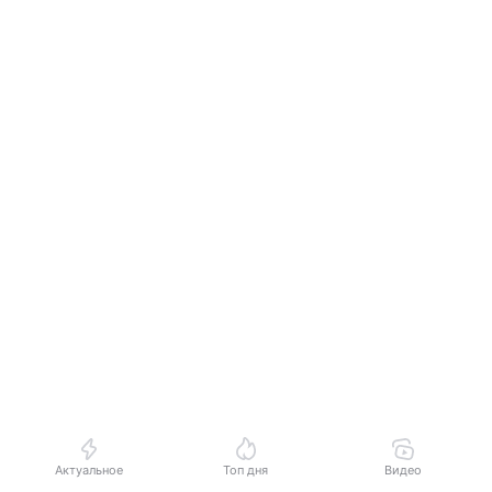
В Самарской области
установили тарифы на проезд
в пригородных поездах
В Самарской области стоимость проезда зависит
от маршрута и типа поезда.
Актуальное
Топ дня
Видео