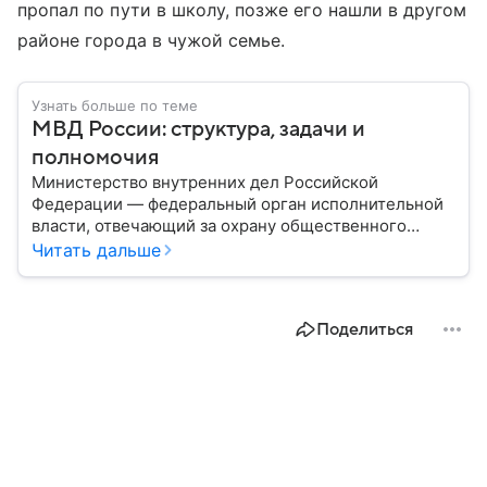
пропал по пути в школу, позже его нашли в другом
районе города в чужой семье.
Узнать больше по теме
МВД России: структура, задачи и
полномочия
Министерство внутренних дел Российской
Федерации — федеральный орган исполнительной
власти, отвечающий за охрану общественного
порядка, борьбу с преступностью, обеспечение
Читать дальше
безопасности граждан и реализацию
государственной политики в сфере внутренних дел.
В материале рассказываем, чем занимается МВД
Поделиться
России, какие задачи выполняет министерство, как
устроена его структура, кто возглавляет ведомство
и какие полномочия оно имеет.
57 минут назад
Комсомольская правда
Общество