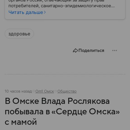
потребителей, санитарно-эпидемиологическое
благополучие населения и контроль соблюдения
Читать дальше
санитарных норм. В материале рассказываем, как
появилось ведомство, чем оно занимается и кто
руководит им сегодня.
здоровье
Поделиться
10 часов назад
Om1 Омск
Общество
В Омске Влада Рослякова
побывала в «Сердце Омска»
с мамой