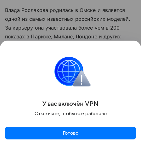
Влада Рослякова родилась в Омске и является
одной из самых известных российских моделей.
За карьеру она участвовала более чем в 200
показах в Париже, Милане, Лондоне и других
мировых столицах моды, а в 2009 году
французский Vogue включил её в список 30 самых
востребованных моделей мира.
шоу
Поделиться
У вас включ
ён
V
P
N
Отключите, чтобы всё работало
Готово
Актуальное
Топ дня
Видео