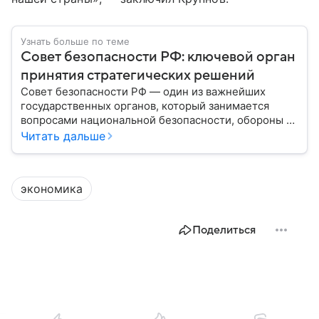
Узнать больше по теме
Совет безопасности РФ: ключевой орган
принятия стратегических решений
Совет безопасности РФ — один из важнейших
государственных органов, который занимается
вопросами национальной безопасности, обороны и
стратегического планирования. В этом материале
Читать дальше
— подробная информация о том, как появился
Совбез РФ, кто в него входит, какие задачи он
выполняет и какое значение имеет для государства.
экономика
Поделиться