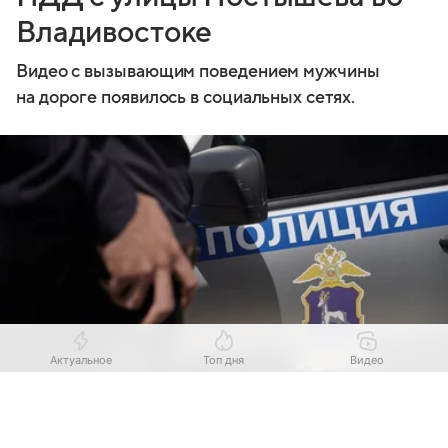
Владивостоке
Видео с вызывающим поведением мужчины
на дороге появилось в социальных сетях.
Актуальное
Топ дня
Видео
Выберите комментарий
Выберите комментарий
Выберите комментарий
Источник:
Комсомольская правда