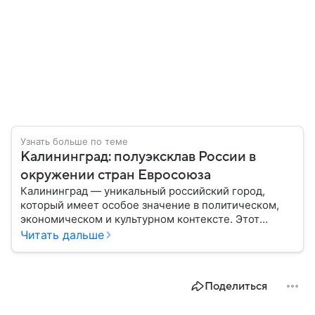
Узнать больше по теме
Калининград: полуэксклав России в
окружении стран Евросоюза
Калининград — уникальный российский город,
который имеет особое значение в политическом,
экономическом и культурном контексте. Этот
город, расположенный в самом сердце Европы,
Читать дальше
остается частью России — эксклавом, отделенным
от основной территории страны. В материале —
главное об этом населенном пункте.
Поделиться