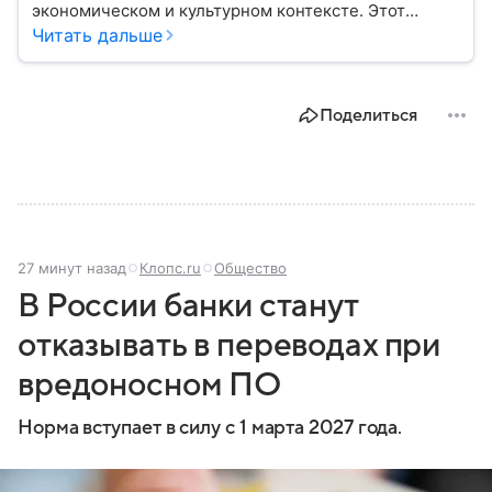
экономическом и культурном контексте. Этот
город, расположенный в самом сердце Европы,
Читать дальше
остается частью России — эксклавом, отделенным
от основной территории страны. В материале —
главное об этом населенном пункте.
Поделиться
27 минут назад
Клопс.ru
Общество
В России банки станут
отказывать в переводах при
вредоносном ПО
Норма вступает в силу с 1 марта 2027 года.