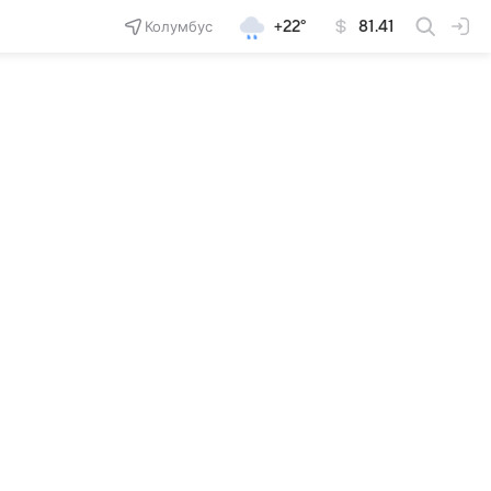
Колумбус
+22°
81.41