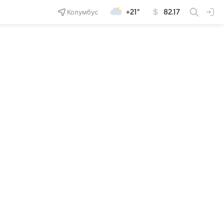
Колумбус
+21°
82.17