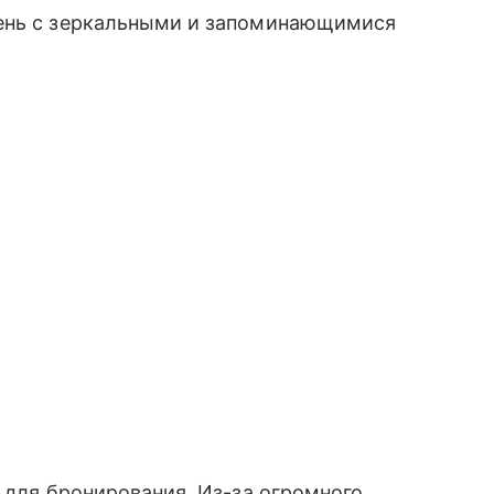
день с зеркальными и запоминающимися
а для бронирования. Из-за огромного