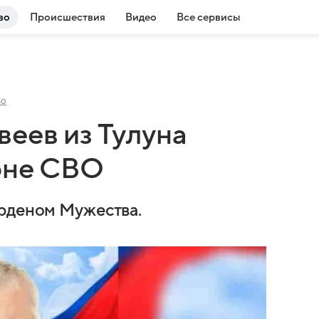
во
Происшествия
Видео
Все сервисы
во
еев из Тулуна
зоне СВО
орденом Мужества.