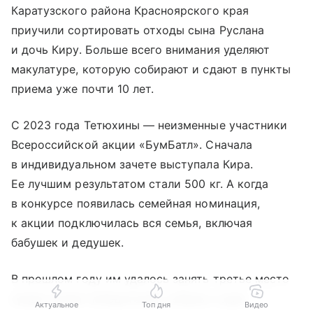
Каратузского района Красноярского края
приучили сортировать отходы сына Руслана
и дочь Киру. Больше всего внимания уделяют
макулатуре, которую собирают и сдают в пункты
приема уже почти 10 лет.
С 2023 года Тетюхины — неизменные участники
Всероссийской акции «БумБатл». Сначала
в индивидуальном зачете выступала Кира.
Ее лучшим результатом стали 500 кг. А когда
в конкурсе появилась семейная номинация,
к акции подключилась вся семья, включая
бабушек и дедушек.
В прошлом году им удалось занять третье место
среди семей-победителей, собрав и сдав
Актуальное
Топ дня
Видео