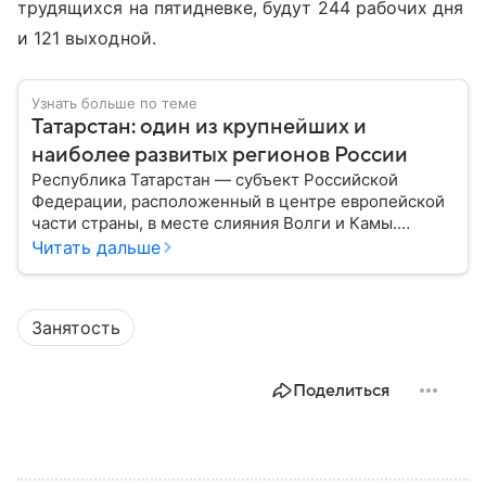
трудящихся на пятидневке, будут 244 рабочих дня
и 121 выходной.
Узнать больше по теме
Татарстан: один из крупнейших и
наиболее развитых регионов России
Республика Татарстан — субъект Российской
Федерации, расположенный в центре европейской
части страны, в месте слияния Волги и Камы.
Регион считается одним из ведущих
Читать дальше
экономических, научных и культурных центров
России; также он известен развитой
промышленностью, богатым историческим
Занятость
наследием, многонациональным населением и
столицей — Казанью. Собрали все самое главное.
Поделиться