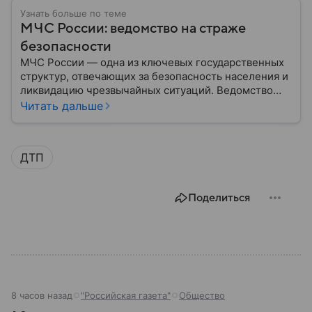
Узнать больше по теме
МЧС России: ведомство на страже
безопасности
МЧС России — одна из ключевых государственных
структур, отвечающих за безопасность населения и
ликвидацию чрезвычайных ситуаций. Ведомство
играет важную роль в защите граждан от
Читать дальше
природных катастроф, техногенных аварий и других
угроз. В этом материале разбираем, что
представляет собой МЧС, как оно устроено, какие
ДТП
задачи выполняет и какую роль играет в
современной России.
Поделиться
8 часов назад
"Российская газета"
Общество