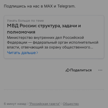
Подпишись на нас в MAX и Telegram.
Узнать больше по теме
МВД России: структура, задачи и
полномочия
Министерство внутренних дел Российской
Федерации — федеральный орган исполнительной
власти, отвечающий за охрану общественного
порядка, борьбу с преступностью, обеспечение
Читать дальше
безопасности граждан и реализацию
государственной политики в сфере внутренних дел.
В материале рассказываем, чем занимается МВД
Поделиться
России, какие задачи выполняет министерство, как
устроена его структура, кто возглавляет ведомство
и какие полномочия оно имеет.
6 минут назад
"Российская газета"
Общество