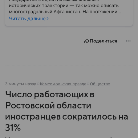
исторических траекторий — так можно описать
многострадальный Афганистан. На протяжении
веков его территория находилась на стыке
Читать дальше
империй, что неизбежно приводило к войнам и
политической нестабильности. В статье
разбирается, где находится Афганистан, как
Поделиться
складывалась его история и какую роль он играет в
современном мире.
3 минуты назад
Комсомольская правда
Общество
Число работающих в
Ростовской области
иностранцев сократилось на
31%