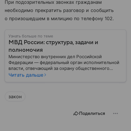
При подозрительных звонках гражданам
необходимо прекратить разговор и сообщить
о произошедшем в милицию по телефону 102.
Узнать больше по теме
МВД России: структура, задачи и
полномочия
Министерство внутренних дел Российской
Федерации — федеральный орган исполнительной
власти, отвечающий за охрану общественного
порядка, борьбу с преступностью, обеспечение
Читать дальше
безопасности граждан и реализацию
государственной политики в сфере внутренних дел.
В материале рассказываем, чем занимается МВД
закон
России, какие задачи выполняет министерство, как
устроена его структура, кто возглавляет ведомство
и какие полномочия оно имеет.
Поделиться