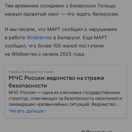
Тем временем соседнюю с Беларусью Польшу
накрыл ядовитый смог — что ждать белорусам.
И мы писали, что МАРТ сообщил о нарушениях
в работе
Wildberries
в Беларуси. Еще МАРТ
сообщил, что более 100 жалоб поступили
на Wildberries с начала 2025 года.
Узнать больше по теме
МЧС России: ведомство на страже
безопасности
МЧС России — одна из ключевых государственных
структур, отвечающих за безопасность населения и
ликвидацию чрезвычайных ситуаций. Ведомство
играет важную роль в защите граждан от
Читать дальше
природных катастроф, техногенных аварий и других
угроз. В этом материале разбираем, что
представляет собой МЧС, как оно устроено, какие