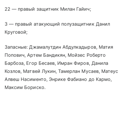
22 — правый защитник Милан Гайич;
3 — правый атакующий полузащитник Данил
Круговой;
Запасные: Джамалутдин Абдулкадыров, Матия
Попович, Артем Бандикян, Мойзес Роберто
Барбоза, Егор Бесаев, Имран Фиров, Данила
Козлов, Матвей Лукин, Тамерлан Мусаев, Матеус
Алвеш Насименто, Энрике Фабиано до Кармо,
Максим Бориско.