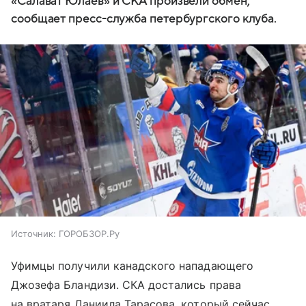
«Салават Юлаев» и СКА произвели обмен,
сообщает пресс-служба петербургского клуба.
Источник:
ГОРОБЗОР.Ру
Уфимцы получили канадского нападающего
Джозефа Бландизи. СКА достались права
на вратаря Даниила Тарасова, который сейчас