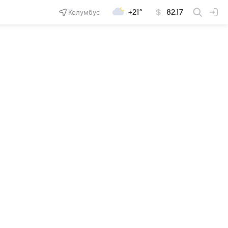
Колумбус
+21°
82.17