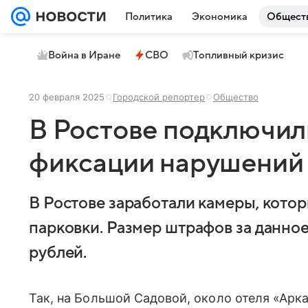
Политика
Экономика
Общест
Война в Иране
СВО
Топливный кризис
20 февраля 2025
Городской репортер
Общество
В Ростове подключил
фиксации нарушений
В Ростове заработали камеры, кото
парковки. Размер штрафов за данно
рублей.
Так, на Большой Садовой, около отеля «Арк