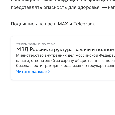
представлять опасность для здоровья, — на
Подпишись на нас в MAX и Telegram.
Узнать больше по теме
МВД России: структура, задачи и полно
Министерство внутренних дел Российской Федера
власти, отвечающий за охрану общественного поря
безопасности граждан и реализацию государственн
материале рассказываем, чем занимается МВД Росс
Читать дальше
устроена его структура, кто возглавляет ведомств