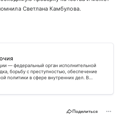
помнила Светлана Камбулова.
мочия
ции — федеральный орган исполнительной
дка, борьбу с преступностью, обеспечение
ой политики в сфере внутренних дел. В
ии, какие задачи выполняет министерство, как
о и какие полномочия оно имеет.
Поделиться