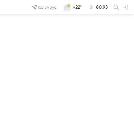
Колумбус
+22°
80.93