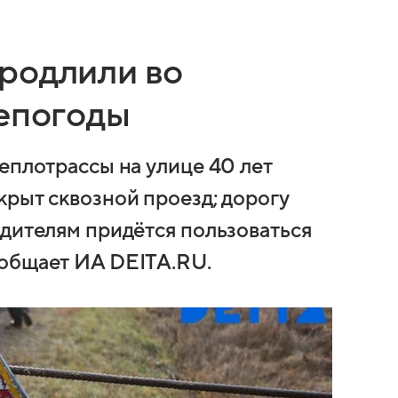
родлили во
непогоды
еплотрассы на улице 40 лет
крыт сквозной проезд; дорогу
одителям придётся пользоваться
ообщает ИА DEITA.RU.