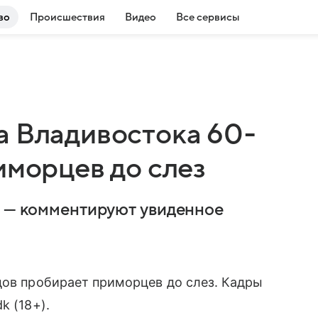
во
Происшествия
Видео
Все сервисы
а Владивостока 60-
иморцев до слез
, — комментируют увиденное
дов пробирает приморцев до слез. Кадры
k (18+).