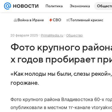
Политика
Экономика
Общест
Война в Иране
СВО
Топливный кризис
20 февраля 2025
PrimaMedia.ru
Общество
Фото крупного район
х годов пробирает пр
«Как молоды мы были, слезы рекой»
горожане.
Фото крупного района Владивостока 60-х го
опубликовали в местном тг-канале vtoryakvd