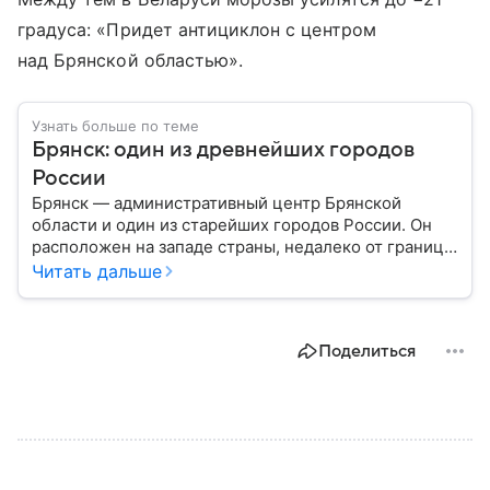
градуса: «Придет антициклон с центром
над Брянской областью».
Узнать больше по теме
Брянск: один из древнейших городов
России
Брянск — административный центр Брянской
области и один из старейших городов России. Он
расположен на западе страны, недалеко от границ с
Белоруссией и Украиной, и известен своей
Читать дальше
многовековой историей. Собрали главное о
Брянске.
Поделиться