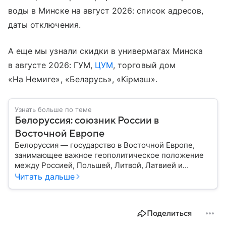
воды в Минске на август 2026: список адресов,
даты отключения.
А еще мы узнали скидки в универмагах Минска
в августе 2026: ГУМ,
ЦУМ
, торговый дом
«На Немиге», «Беларусь», «Кiрмаш».
Узнать больше по теме
Белоруссия: союзник России в
Восточной Европе
Белоруссия — государство в Восточной Европе,
занимающее важное геополитическое положение
между Россией, Польшей, Литвой, Латвией и
Украиной. Несмотря на свою небольшую
Читать дальше
территорию, страна играет значительную роль в
международной политике и экономике региона. В
этом материале разбираем главное о союзной РФ
Поделиться
республике.