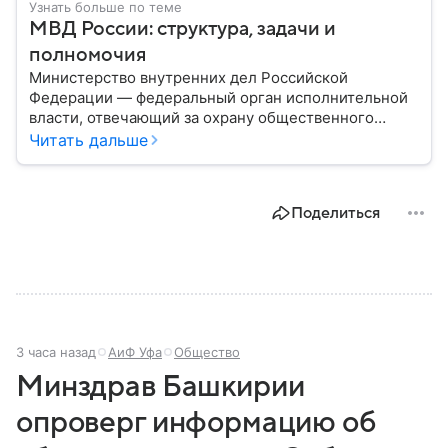
Узнать больше по теме
МВД России: структура, задачи и
полномочия
Министерство внутренних дел Российской
Федерации — федеральный орган исполнительной
власти, отвечающий за охрану общественного
порядка, борьбу с преступностью, обеспечение
Читать дальше
безопасности граждан и реализацию
государственной политики в сфере внутренних дел.
В материале рассказываем, чем занимается МВД
Поделиться
России, какие задачи выполняет министерство, как
устроена его структура, кто возглавляет ведомство
и какие полномочия оно имеет.
3 часа назад
АиФ Уфа
Общество
Минздрав Башкирии
опроверг информацию об