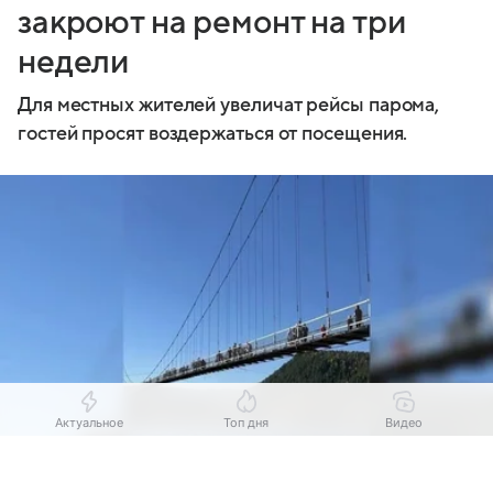
закроют на ремонт на три
недели
Для местных жителей увеличат рейсы парома,
гостей просят воздержаться от посещения.
Актуальное
Топ дня
Видео
Выберите комментарий
Выберите комментарий
Выберите комментарий
Источник:
Комсомольская правда - Иркутск