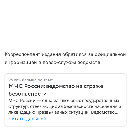
Корреспондент издания обратился за официальной
информацией в пресс-службы ведомств.
Узнать больше по теме
МЧС России: ведомство на страже
безопасности
МЧС России — одна из ключевых государственных
структур, отвечающих за безопасность населения и
ликвидацию чрезвычайных ситуаций. Ведомство
играет важную роль в защите граждан от
Читать дальше
природных катастроф, техногенных аварий и других
угроз. В этом материале разбираем, что