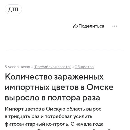
представляет собой МЧС, как оно устроено, какие
ДТП
задачи выполняет и какую роль играет в
современной России.
Поделиться
5 часов назад
"Российская газета"
Общество
Количество зараженных
импортных цветов в Омске
выросло в полтора раза
Импорт цветов в Омскую область вырос
в тридцать раз и потребовал усилить
фитосанитарный контроль. С начала года