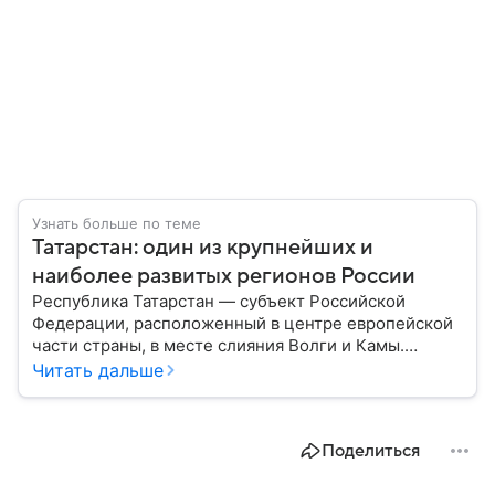
Узнать больше по теме
Татарстан: один из крупнейших и
наиболее развитых регионов России
Республика Татарстан — субъект Российской
Федерации, расположенный в центре европейской
части страны, в месте слияния Волги и Камы.
Регион считается одним из ведущих
Читать дальше
экономических, научных и культурных центров
России; также он известен развитой
промышленностью, богатым историческим
Поделиться
наследием, многонациональным населением и
столицей — Казанью. Собрали все самое главное.