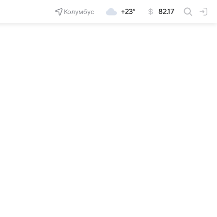
Колумбус
+23°
82.17