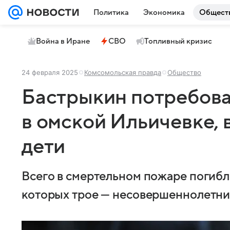
Политика
Экономика
Общест
Война в Иране
СВО
Топливный кризис
24 февраля 2025
Комсомольская правда
Общество
Бастрыкин потребова
в омской Ильичевке, 
дети
Всего в смертельном пожаре погибл
которых трое — несовершеннолетни