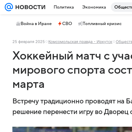
Политика
Экономика
Общест
Война в Иране
СВО
Топливный кризис
25 февраля 2025
Комсомольская правда - Иркутск
Общест
Хоккейный матч с уча
мирового спорта сост
марта
Встречу традиционно проводят на Б
решение перенести игру во Дворец 