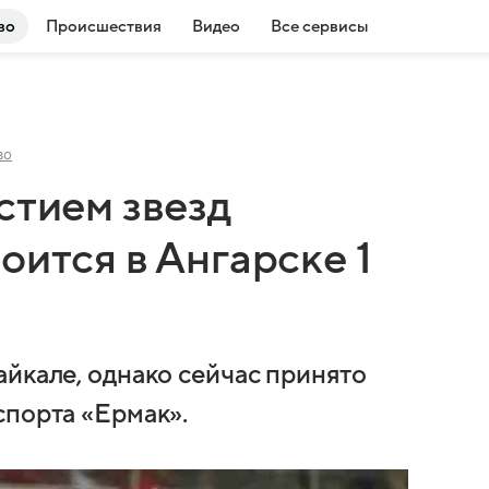
во
Происшествия
Видео
Все сервисы
во
стием звезд
оится в Ангарске 1
айкале, однако сейчас принято
спорта «Ермак».