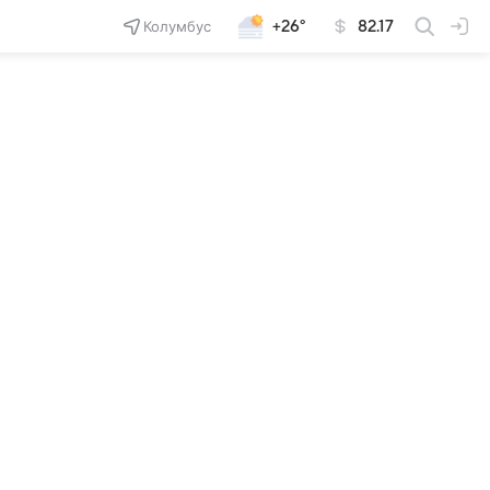
Колумбус
+26°
82.17